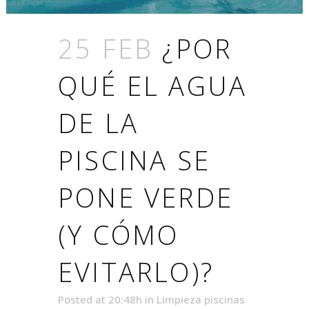
25 FEB
¿POR
QUÉ EL AGUA
DE LA
PISCINA SE
PONE VERDE
(Y CÓMO
EVITARLO)?
Posted at 20:48h
in
Limpieza piscinas