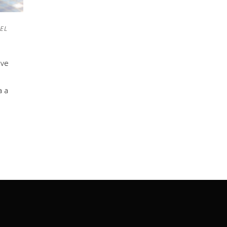
 EL
ave
a a