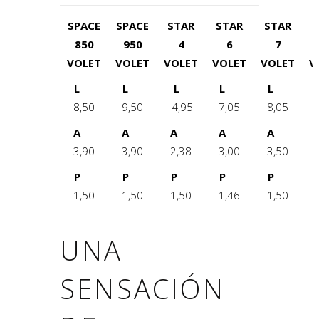
SPACE
SPACE
STAR
STAR
STAR
850
950
4
6
7
VOLET
VOLET
VOLET
VOLET
VOLET
V
L
L
L
L
L
8,50
9,50
4,95
7,05
8,05
A
A
A
A
A
3,90
3,90
2,38
3,00
3,50
P
P
P
P
P
1,50
1,50
1,50
1,46
1,50
UNA
SENSACIÓN