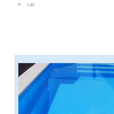
P 1,40